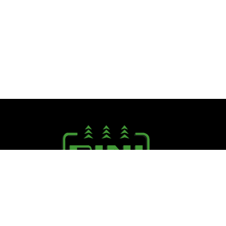
Seguici su:
PINI R. F.lli S.r.l.