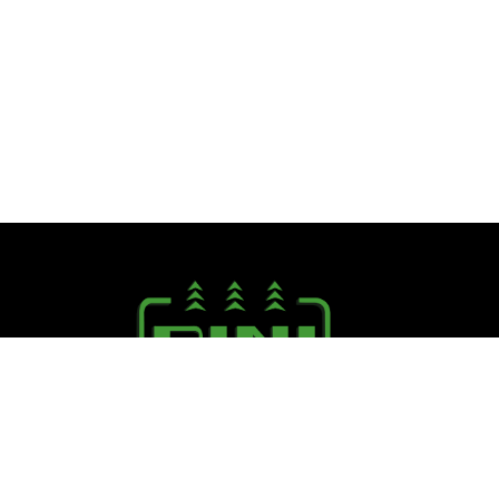
Seguici su:
PINI R. F.lli S.r.l.