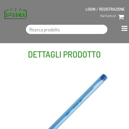
LOGIN / REGISTRAZIONE
Hai
0
articoli
DETTAGLI PRODOTTO