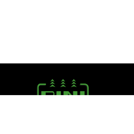
Seguici su:
PINI R. F.lli S.r.l.