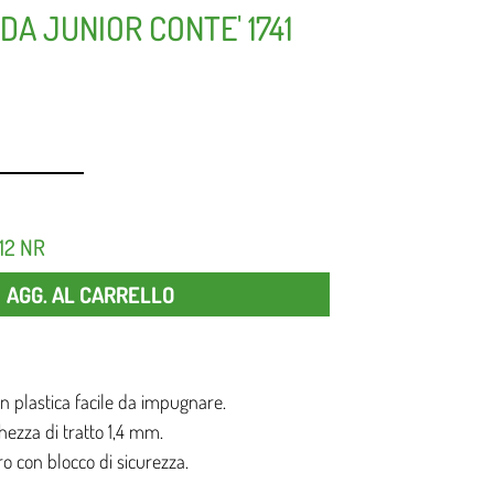
DA JUNIOR CONTE' 1741
12 NR
Quantità
AGG. AL CARRELLO
n plastica facile da impugnare.
hezza di tratto 1,4 mm.
ro con blocco di sicurezza.