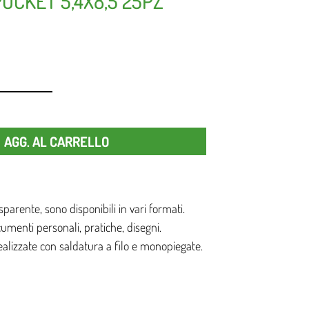
OCKET 5,4X8,5 25PZ
Quantità
AGG. AL CARRELLO
parente, sono disponibili in vari formati.
umenti personali, pratiche, disegni.
alizzate con saldatura a filo e monopiegate.