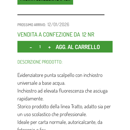
12/01/2026
PROSSIMO ARRIVO:
VENDITA A CONFEZIONE DA
12 NR
Quantità
AGG. AL CARRELLO
DESCRIZIONE PRODOTTO:
Evidenziatore punta scalpello con inchiostro
universale a base acqua.
Inchiostro ad elevata fluorescenza che asciuga
rapidamente.
Storico prodotto della linea Tratto, adatto sia per
un uso scolastico che professionale.
Ideale per carta normale, autoricalcante, da
fotocopie e fax .