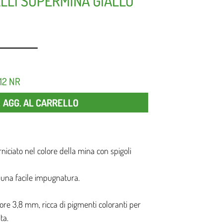
ELLI SUPERMINA GIALLO
12 NR
Quantità
AGG. AL CARRELLO
iciato nel colore della mina con spigoli
una facile impugnatura.
iore 3,8 mm, ricca di pigmenti coloranti per
ta.