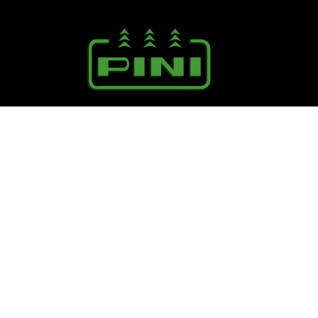
Seguici su:
PINI R. F.lli S.r.l.
Via Campagna, 40 - 41126 Cognento (MO)
Tel. +39.059.348711 - Fax +39.059.348721
E.mail:
info@pinifratelli.com
P.Iva 00158660365
LINK