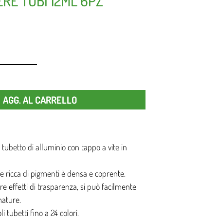
ERE TUBI 12ML 6PZ
Quantità
AGG. AL CARRELLO
tubetto di alluminio con tappo a vite in
te ricca di pigmenti è densa e coprente.
re effetti di trasparenza, si può facilmente
mature.
i tubetti fino a 24 colori.