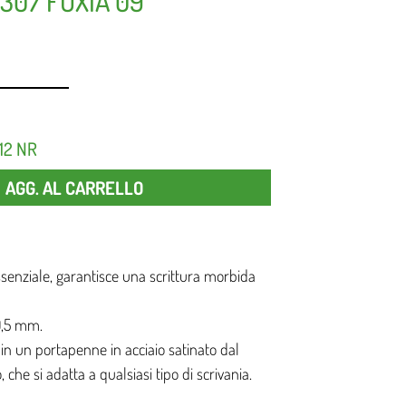
8307 FUXIA 09
12 NR
Quantità
AGG. AL CARRELLO
senziale, garantisce una scrittura morbida
 0,5 mm.
in un portapenne in acciaio satinato dal
 che si adatta a qualsiasi tipo di scrivania.