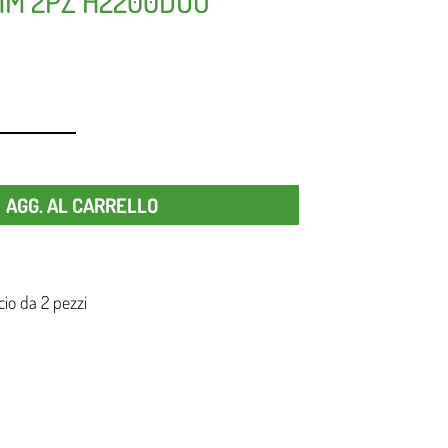
MM 2PZ H2200DUO
Quantità
AGG. AL CARRELLO
cio da 2 pezzi