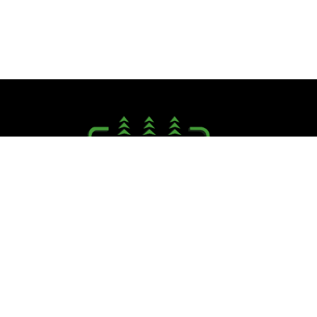
Seguici su:
PINI R. F.lli S.r.l.
Via Campagna, 40 - 41126 Cognento (MO)
Tel. +39.059.348711 - Fax +39.059.348721
E.mail:
info@pinifratelli.com