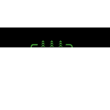
Seguici su:
PINI R. F.lli S.r.l.
Via Campagna, 40 - 41126 Cognento (MO)
Tel. +39.059.348711 - Fax +39.059.348721
E.mail:
info@pinifratelli.com