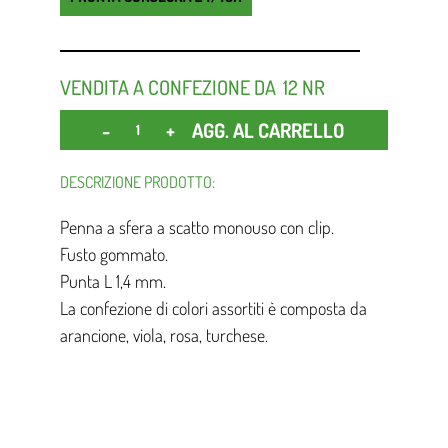
VENDITA A CONFEZIONE DA
12 NR
Quantità
AGG. AL CARRELLO
DESCRIZIONE PRODOTTO:
Penna a sfera a scatto monouso con clip.
Fusto gommato.
Punta L 1,4 mm.
La confezione di colori assortiti è composta da
arancione, viola, rosa, turchese.