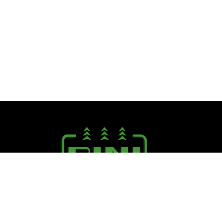
Seguici su:
PINI R. F.lli S.r.l.