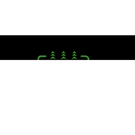
Seguici su:
PINI R. F.lli S.r.l.
Via Campagna, 40 - 41126 Cognento (MO)
Tel. +39.059.348711 - Fax +39.059.348721
E.mail:
info@pinifratelli.com