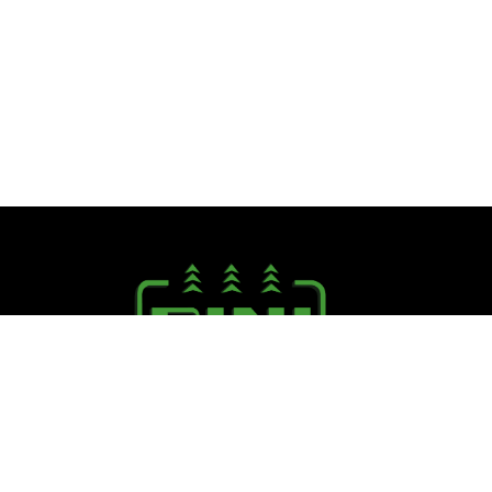
Seguici su:
PINI R. F.lli S.r.l.