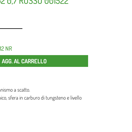
2 0,7 ROSSO 001522
12 NR
Quantità
AGG. AL CARRELLO
anismo a scatto.
co, sfera in carburo di tungsteno e livello