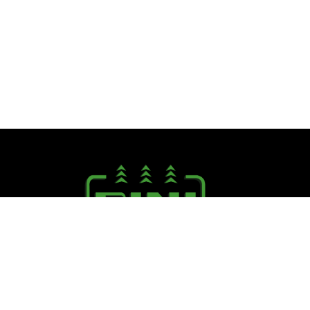
Seguici su:
PINI R. F.lli S.r.l.