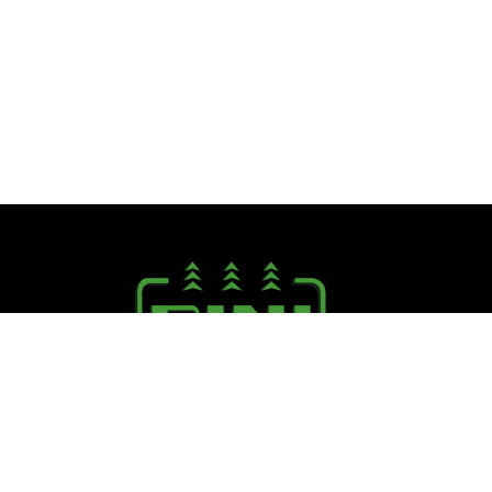
Seguici su:
PINI R. F.lli S.r.l.