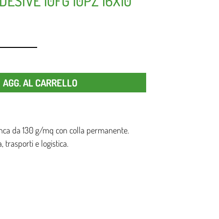
ESIVE 10FG 10PZ 16X10
Quantità
AGG. AL CARRELLO
ianca da 130 g/mq con colla permanente.
, trasporti e logistica.