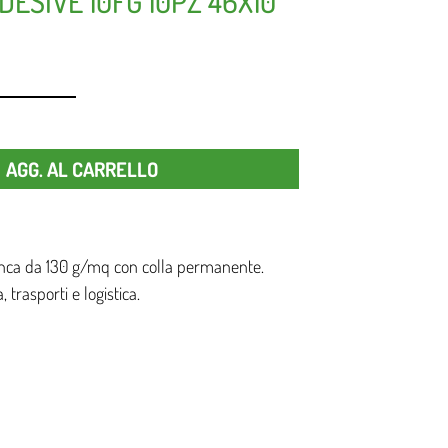
ESIVE 10FG 10PZ 46X10
Quantità
AGG. AL CARRELLO
ianca da 130 g/mq con colla permanente.
, trasporti e logistica.