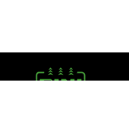
Seguici su:
PINI R. F.lli S.r.l.