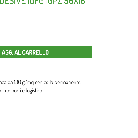
DESIVE 10FG 10PZ 56X16
Quantità
AGG. AL CARRELLO
ianca da 130 g/mq con colla permanente.
, trasporti e logistica.