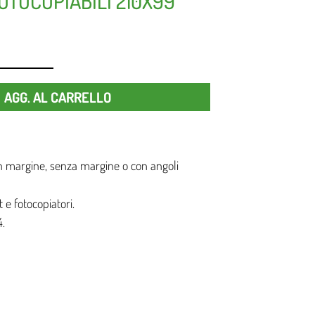
OTOCOPIABILI 210X99
Quantità
AGG. AL CARRELLO
n margine, senza margine o con angoli
 e fotocopiatori.
4.