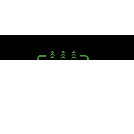
Seguici su:
PINI R. F.lli S.r.l.
Via Campagna, 40 - 41126 Cognento (MO)
Tel. +39.059.348711 - Fax +39.059.348721
E.mail:
info@pinifratelli.com