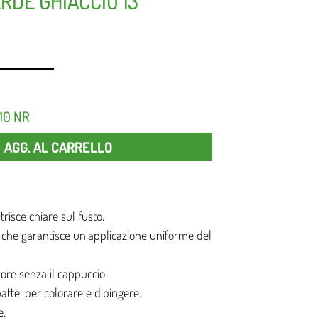
RDE GHIACCIO 13
10 NR
Quantità
AGG. AL CARRELLO
risce chiare sul fusto.
 che garantisce un’applicazione uniforme del
 ore senza il cappuccio.
atte, per colorare e dipingere.
e.