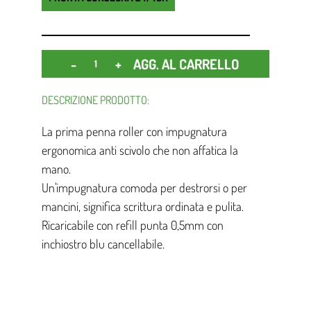
Quantità
AGG. AL CARRELLO
DESCRIZIONE PRODOTTO:
La prima penna roller con impugnatura
ergonomica anti scivolo che non affatica la
mano.
Un'impugnatura comoda per destrorsi o per
mancini, significa scrittura ordinata e pulita.
Ricaricabile con refill punta 0,5mm con
inchiostro blu cancellabile.