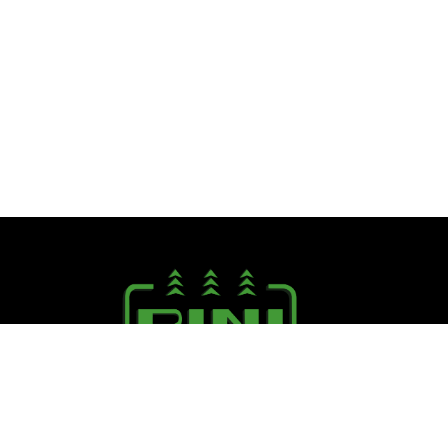
Seguici su:
PINI R. F.lli S.r.l.