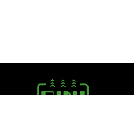
Seguici su:
PINI R. F.lli S.r.l.