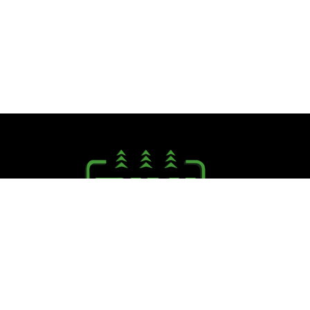
Seguici su:
PINI R. F.lli S.r.l.
Via Campagna, 40 - 41126 Cognento (MO)