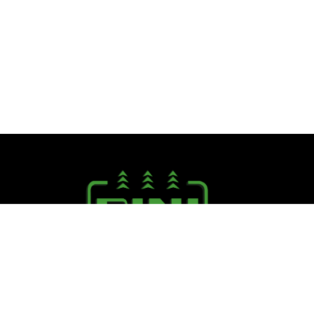
Seguici su:
PINI R. F.lli S.r.l.