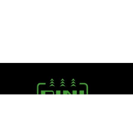
Seguici su:
PINI R. F.lli S.r.l.