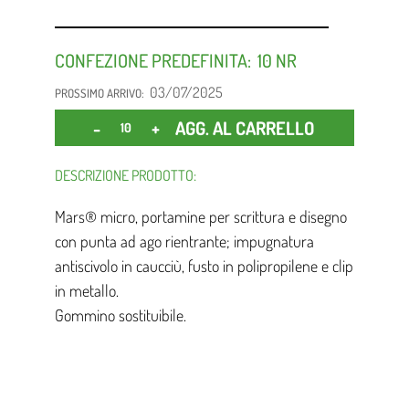
CONFEZIONE PREDEFINITA:
10
03/07/2025
PROSSIMO ARRIVO:
Quantità
AGG. AL CARRELLO
DESCRIZIONE PRODOTTO:
Mars® micro, portamine per scrittura e disegno
con punta ad ago rientrante; impugnatura
antiscivolo in caucciù, fusto in polipropilene e clip
in metallo.
Gommino sostituibile.