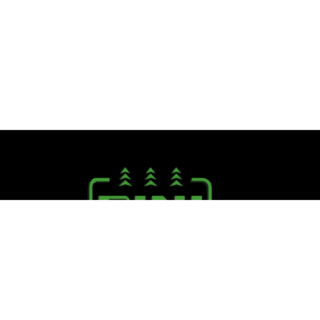
Seguici su:
PINI R. F.lli S.r.l.