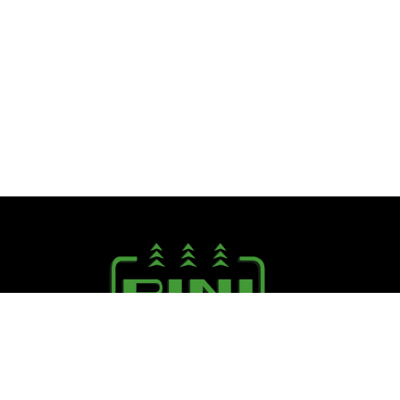
Seguici su:
PINI R. F.lli S.r.l.