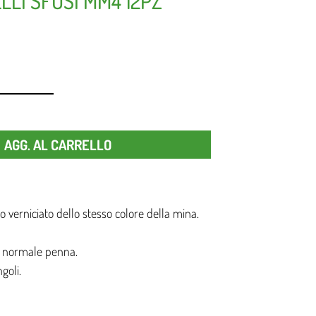
LLI SFUSI MM4 12PZ
Quantità
AGG. AL CARRELLO
 verniciato dello stesso colore della mina.
a normale penna.
goli.