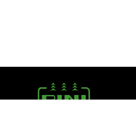
Seguici su:
PINI R. F.lli S.r.l.