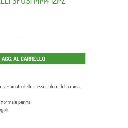
LLI SFUSI MM4 12PZ
Quantità
AGG. AL CARRELLO
 verniciato dello stesso colore della mina.
a normale penna.
goli.