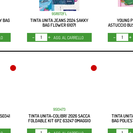
9511972FL
Y BAG
TINTA UNITA JEANS 2024 SAKKY
YOUNG P
BAG FLOWER 61071
ASTUCCIO BUS
Quantità
LO
AGG. AL CARRELLO
9513473
50341
TINTA UNITA-COLIBRI' 2026 SACCA
TINTA UNIT
FOLDABLE KIT 6PZ 63247 OMAGGIO
BAG POLIES
Quantità