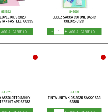
9511592
8460011
EOPLE KIDS 2023
LEBEZ SACCA COTONE BASIC
TA + PASTELLI 60335
COLORS 81231
Quantità
Quantità
AGG. AL CARRELLO
AGG. AL CARRELLO
9513878
9513911
A ASSOLOTTO SAKKY
TINTA UNITA KIDS 2026 SAKKY BAG
TERE KIT 4PZ 63782
62858
Quantità
Quantità