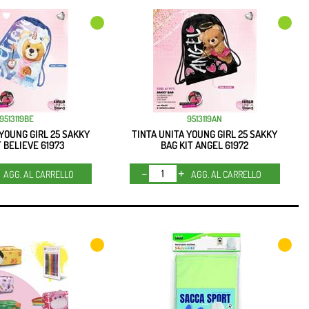
9513119BE
9513119AN
 YOUNG GIRL 25 SAKKY
TINTA UNITA YOUNG GIRL 25 SAKKY
T BELIEVE 61973
BAG KIT ANGEL 61972
Quantità
Quantità
AGG. AL CARRELLO
AGG. AL CARRELLO