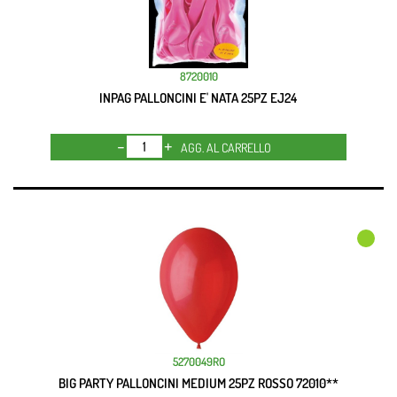
8720010
INPAG PALLONCINI E' NATA 25PZ EJ24
Quantità
AGG. AL CARRELLO
5270049RO
BIG PARTY PALLONCINI MEDIUM 25PZ ROSSO 72010**