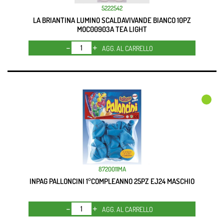
5222542
LA BRIANTINA LUMINO SCALDAVIVANDE BIANCO 10PZ
MOC00903A TEA LIGHT
Quantità
AGG. AL CARRELLO
8720011MA
INPAG PALLONCINI 1°COMPLEANNO 25PZ EJ24 MASCHIO
Quantità
AGG. AL CARRELLO