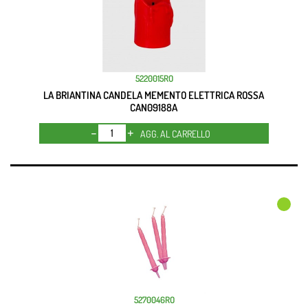
5220015RO
LA BRIANTINA CANDELA MEMENTO ELETTRICA ROSSA
CAN09188A
Quantità
AGG. AL CARRELLO
5270046RO