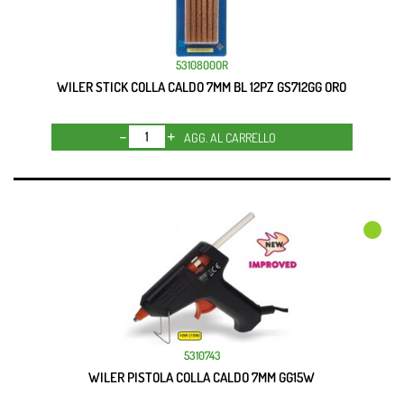
5310800OR
WILER STICK COLLA CALDO 7MM BL 12PZ GS712GG ORO
Quantità
AGG. AL CARRELLO
5310743
WILER PISTOLA COLLA CALDO 7MM GG15W