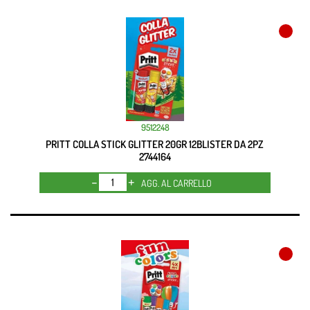
9512248
PRITT COLLA STICK GLITTER 20GR 12BLISTER DA 2PZ
2744164
Quantità
AGG. AL CARRELLO