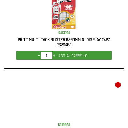
9510225
PRITT MULTI-TACK BLISTER 95GOMMINI DISPLAY 24PZ
2679462
Quantità
AGG. AL CARRELLO
5310025