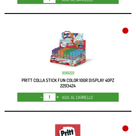
9510222
PRITT COLLA STICK FUN COLOR 10GR DISPLAY 40PZ
2293424
Quantità
AGG. AL CARRELLO