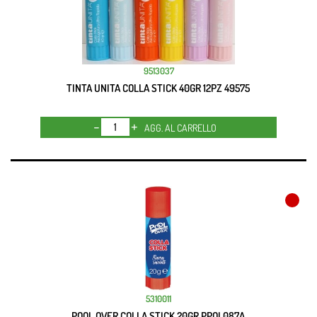
9513037
TINTA UNITA COLLA STICK 40GR 12PZ 49575
Quantità
AGG. AL CARRELLO
5310011
POOL OVER COLLA STICK 20GR PPOL087A