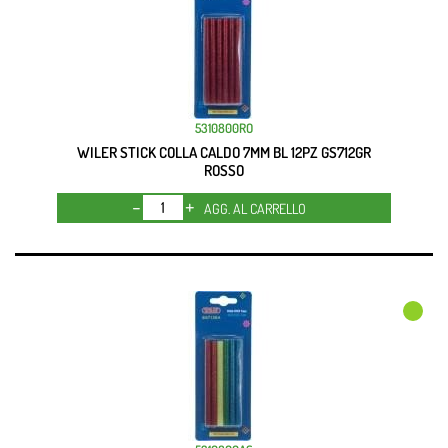
5310800RO
WILER STICK COLLA CALDO 7MM BL 12PZ GS712GR
ROSSO
Quantità
AGG. AL CARRELLO