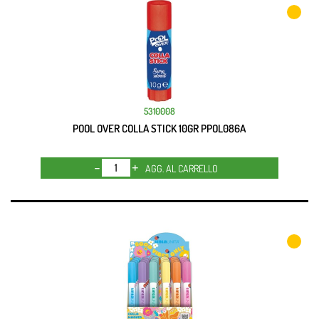
5310008
POOL OVER COLLA STICK 10GR PPOL086A
Quantità
AGG. AL CARRELLO