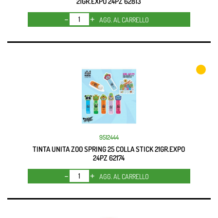
21GR.EXPO 24PZ 62813
Quantità
AGG. AL CARRELLO
9512444
TINTA UNITA ZOO SPRING 25 COLLA STICK 21GR.EXPO
24PZ 62174
Quantità
AGG. AL CARRELLO