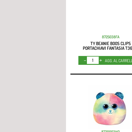
8725038FA
TY BEANIE BOOS CLIPS
PORTACHIAVI FANTASIA T3
Quantità
AGG. AL CARREL
8720003HO