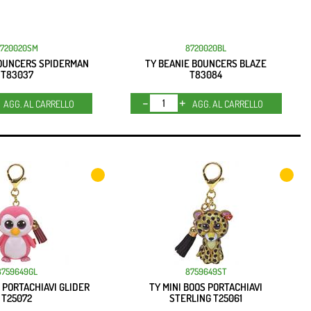
8720020SM
8720020BL
BOUNCERS SPIDERMAN
TY BEANIE BOUNCERS BLAZE
T83037
T83084
Quantità
Quantità
AGG. AL CARRELLO
AGG. AL CARRELLO
8759649GL
8759649ST
S PORTACHIAVI GLIDER
TY MINI BOOS PORTACHIAVI
T25072
STERLING T25061