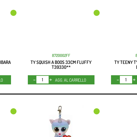
8720002FF
PIBARA
TY SQUISH A BOOS 33CM FLUFFY
TY TEENY T
T39330**
Quantità
LO
AGG. AL CARRELLO