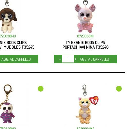
725038MU
8725038NI
NIE BOOS CLIPS
TY BEANIE BOOS CLIPS
VI MUDDLES T35245
PORTACHIAVI NINA T35246
Quantità
Quantità
AGG. AL CARRELLO
AGG. AL CARRELLO
8759649MO
8720004MA