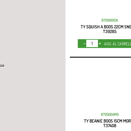
8720001SK
TY SQUISH A BOOS 22CM SN
T39285
Quantità
AGG. AL CARREL
8725004MO
TY BEANIE BOOS 15CM MO
T37408