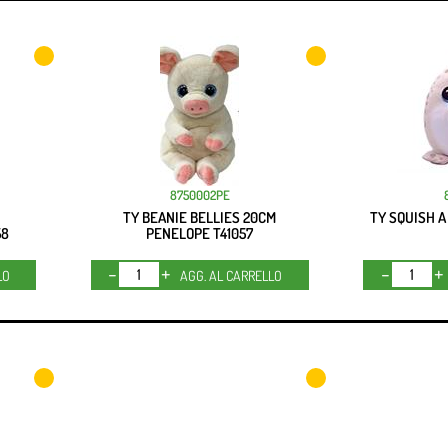
8750002PE
TY BEANIE BELLIES 20CM
TY SQUISH A
58
PENELOPE T41057
Quantità
LO
AGG. AL CARRELLO