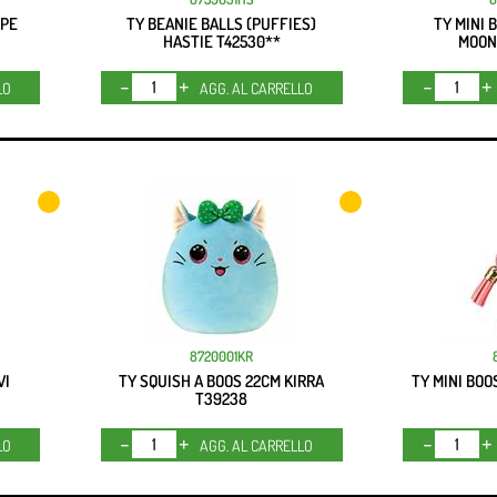
OPE
TY BEANIE BALLS (PUFFIES)
TY MINI 
HASTIE T42530**
MOON
Quantità
LO
AGG. AL CARRELLO
8720001KR
VI
TY SQUISH A BOOS 22CM KIRRA
TY MINI BOO
T39238
Quantità
LO
AGG. AL CARRELLO