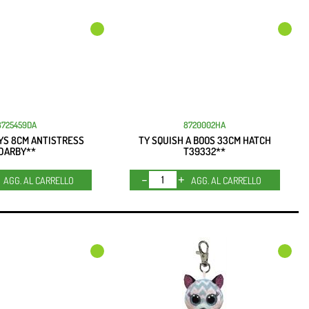
8725459DA
8720002HA
YS 8CM ANTISTRESS
TY SQUISH A BOOS 33CM HATCH
DARBY**
T39332**
Quantità
Quantità
AGG. AL CARRELLO
AGG. AL CARRELLO