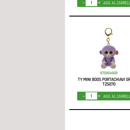
Quantità
AGG. AL CARREL
8759649GR
TY MINI BOOS PORTACHIAVI G
T25070
Quantità
AGG. AL CARREL