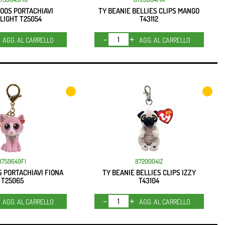
BOOS PORTACHIAVI
TY BEANIE BELLIES CLIPS MANGO
LIGHT T25054
T43112
Quantità
Quantità
AGG. AL CARRELLO
AGG. AL CARRELLO
8759649FI
8720004IZ
S PORTACHIAVI FIONA
TY BEANIE BELLIES CLIPS IZZY
T25065
T43104
Quantità
Quantità
AGG. AL CARRELLO
AGG. AL CARRELLO