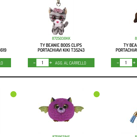
8725038KK
8
TY BEANIE BOOS CLIPS
TY BEA
6619
PORTACHIAVI KIKI T35243
PORTACHIA
Quantità
LO
AGG. AL CARRELLO
8759631HS