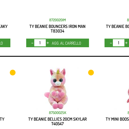
8720020IM
EAKY
TY BEANIE BOUNCERS IRON MAN
TY BEANIE 
T83034
Quantità
LO
AGG. AL CARRELLO
8750002SK
RTY
TY BEANIE BELLIES 20CM SKYLAR
TY MINI BOO
T40547