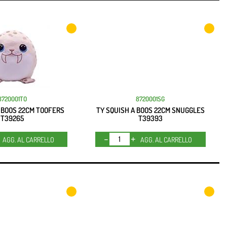
8720001TO
8720001SG
 BOOS 22CM TOOFERS
TY SQUISH A BOOS 22CM SNUGGLES
T39265
T39393
Quantità
Quantità
AGG. AL CARRELLO
AGG. AL CARRELLO