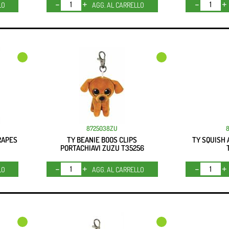
Quantità
LO
AGG. AL CARRELLO
8725038ZU
RAPES
TY BEANIE BOOS CLIPS
TY SQUISH 
PORTACHIAVI ZUZU T35256
Quantità
LO
AGG. AL CARRELLO