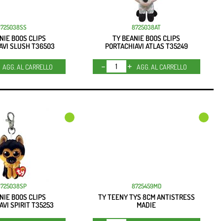
8725038SS
8725038AT
NIE BOOS CLIPS
TY BEANIE BOOS CLIPS
AVI SLUSH T36503
PORTACHIAVI ATLAS T35249
Quantità
Quantità
AGG. AL CARRELLO
AGG. AL CARRELLO
8725038SP
8725459MD
NIE BOOS CLIPS
TY TEENY TYS 8CM ANTISTRESS
AVI SPIRIT T35253
MADIE