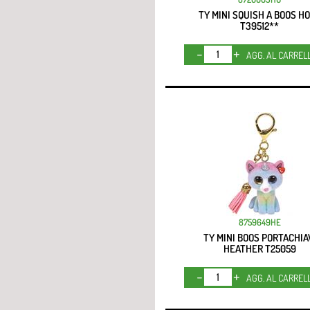
TY MINI SQUISH A BOOS H
T39512**
Quantità
AGG. AL CARREL
8759649HE
TY MINI BOOS PORTACHIA
HEATHER T25059
Quantità
AGG. AL CARREL