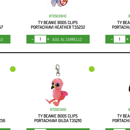
8725038HE
TY BEANIE BOOS CLIPS
TY BEA
47
PORTACHIAVI HEATHER T35232
PORTACHI
Quantità
LO
AGG. AL CARRELLO
8725038GI
TY BEANIE BOOS CLIPS
TY BEA
236
PORTACHIAVI GILDA T35210
PORTACHI