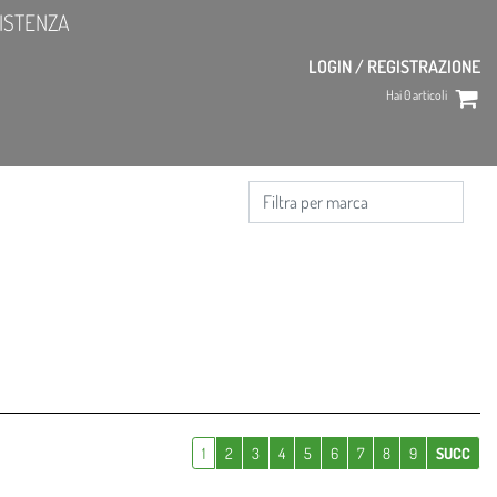
ISTENZA
LOGIN / REGISTRAZIONE
Hai
0
articoli
1
2
3
4
5
6
7
8
9
SUCC