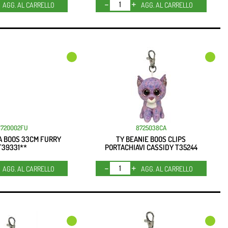
Quantità
Quantità
AGG. AL CARRELLO
AGG. AL CARRELLO
8720002FU
8725038CA
A BOOS 33CM FURRY
TY BEANIE BOOS CLIPS
T39331**
PORTACHIAVI CASSIDY T35244
Quantità
Quantità
AGG. AL CARRELLO
AGG. AL CARRELLO