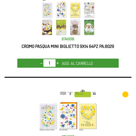
8740018
CROMO PASQUA MINI BIGLIETTO 9X14 64PZ PA.8029
Quantità
AGG. AL CARRELLO