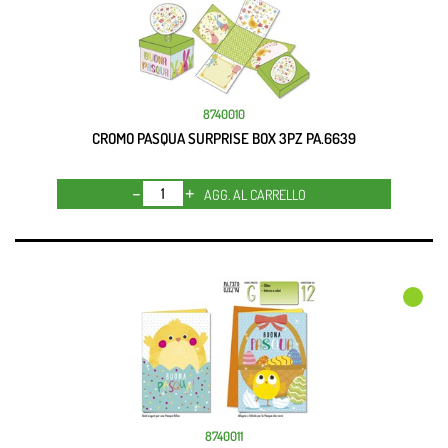
8740010
CROMO PASQUA SURPRISE BOX 3PZ PA.6639
Quantità
AGG. AL CARRELLO
8740011