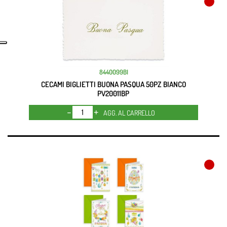
8440099BI
CECAMI BIGLIETTI BUONA PASQUA 50PZ BIANCO
PV20011BP
Quantità
AGG. AL CARRELLO