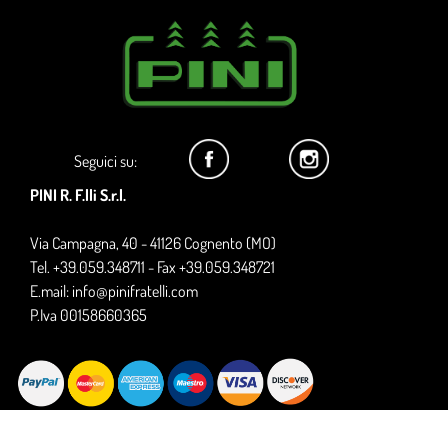
Seguici su:
PINI R. F.lli S.r.l.
Via Campagna, 40 - 41126 Cognento (MO)
Tel. +39.059.348711 - Fax +39.059.348721
E.mail:
info@pinifratelli.com
P.Iva 00158660365
LINK