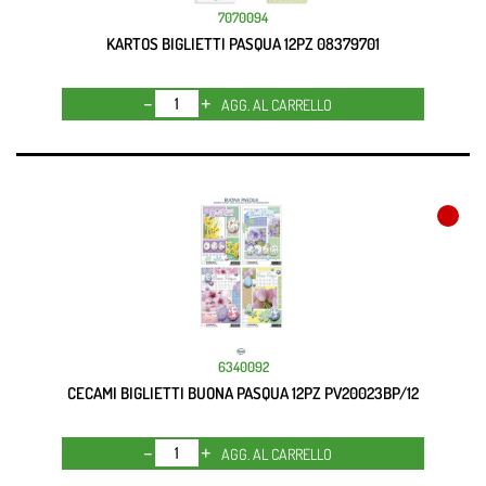
7070094
KARTOS BIGLIETTI PASQUA 12PZ 08379701
Quantità
AGG. AL CARRELLO
6340092
CECAMI BIGLIETTI BUONA PASQUA 12PZ PV20023BP/12
Quantità
AGG. AL CARRELLO