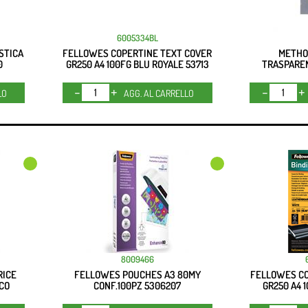
6005334BL
STICA
FELLOWES COPERTINE TEXT COVER
METHO
0
GR250 A4 100FG BLU ROYALE 53713
TRASPAREN
Quantità
LO
AGG. AL CARRELLO
8009466
RICE
FELLOWES POUCHES A3 80MY
FELLOWES CO
NCO
CONF.100PZ 5306207
GR250 A4 