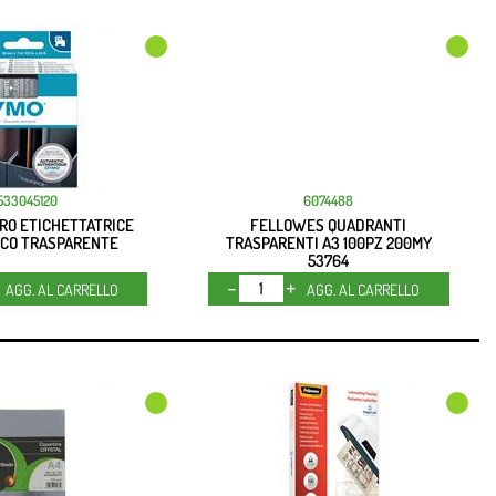
533045120
6074488
RO ETICHETTATRICE
FELLOWES QUADRANTI
NCO TRASPARENTE
TRASPARENTI A3 100PZ 200MY
53764
Quantità
Quantità
AGG. AL CARRELLO
AGG. AL CARRELLO