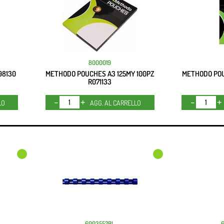
8000019
98130
METHODO POUCHES A3 125MY 100PZ
METHODO POU
R071133
Quantità
LO
AGG. AL CARRELLO
6003552BL