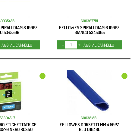
6003545BL
6003677BI
IRALI DIAM.8 100PZ
FELLOWES SPIRALI DIAM.6 100PZ
U 5345506
BIANCO 5345005
Quantità
Quantità
AGG. AL CARRELLO
AGG. AL CARRELLO
533045117
6003818BL
RO ETICHETTATRICE
FELLOWES DORSETTI MM.4 50PZ
20570 NERO ROSSO
BLU D104BL