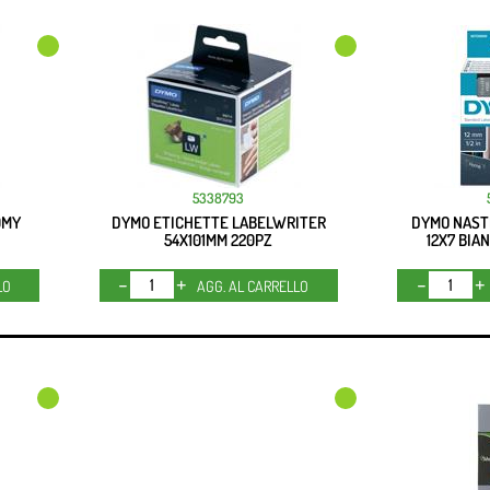
5338793
0MY
DYMO ETICHETTE LABELWRITER
DYMO NAST
54X101MM 220PZ
12X7 BIA
Quantità
LO
AGG. AL CARRELLO