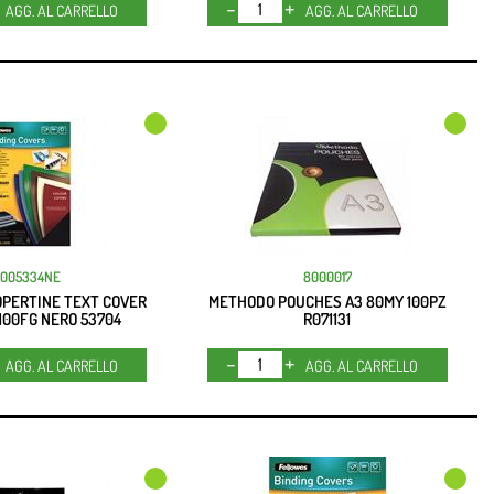
Quantità
Quantità
AGG. AL CARRELLO
AGG. AL CARRELLO
6005334NE
8000017
PERTINE TEXT COVER
METHODO POUCHES A3 80MY 100PZ
 100FG NERO 53704
R071131
Quantità
Quantità
AGG. AL CARRELLO
AGG. AL CARRELLO