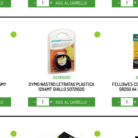
Quantità
LO
AGG. AL CARRELLO
533105302
5MY
DYMO NASTRO LETRATAG PLASTICA
FELLOWES CO
12X4MT GIALLO S0721620
GR250 A4
Quantità
LO
AGG. AL CARRELLO