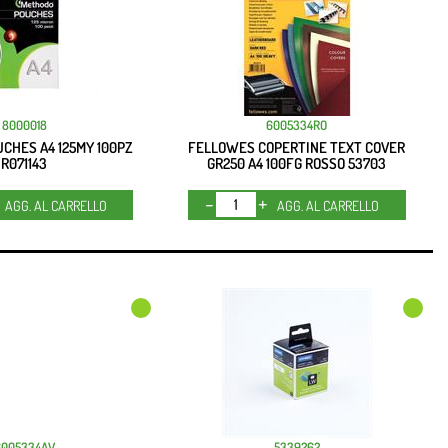
8000018
6005334RO
CHES A4 125MY 100PZ
FELLOWES COPERTINE TEXT COVER
R071143
GR250 A4 100FG ROSSO 53703
Quantità
Quantità
AGG. AL CARRELLO
AGG. AL CARRELLO
6005334AV
5339262