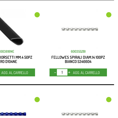
6003818NE
6003552BI
ORSETTI MM.4 50PZ
FELLOWES SPIRALI DIAM.14 100PZ
RO D104NE
BIANCO 5346604
Quantità
Quantità
AGG. AL CARRELLO
AGG. AL CARRELLO