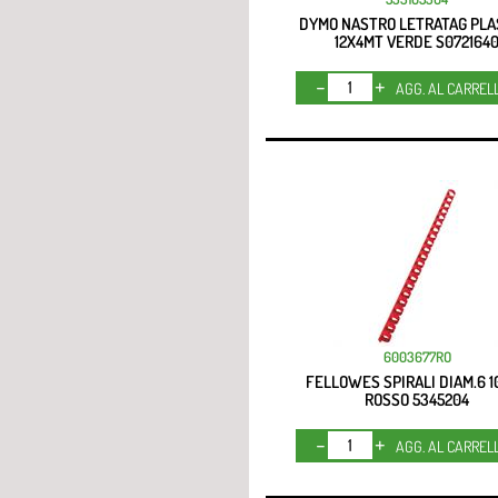
DYMO NASTRO LETRATAG PLA
12X4MT VERDE S072164
Quantità
AGG. AL CARREL
6003677RO
FELLOWES SPIRALI DIAM.6 
ROSSO 5345204
Quantità
AGG. AL CARREL