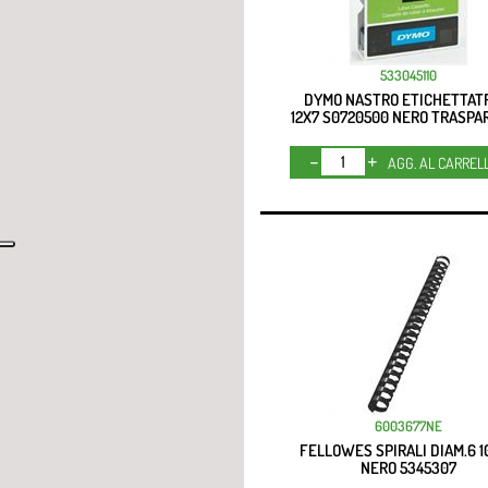
533045110
DYMO NASTRO ETICHETTAT
12X7 S0720500 NERO TRASPA
Quantità
AGG. AL CARREL
6003677NE
FELLOWES SPIRALI DIAM.6 
NERO 5345307