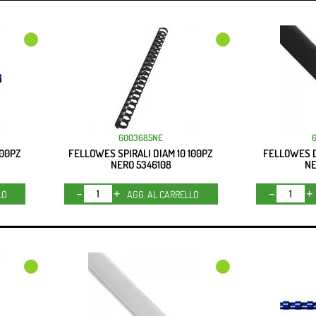
6003685NE
100PZ
FELLOWES SPIRALI DIAM 10 100PZ
FELLOWES D
NERO 5346108
NE
Quantità
LO
AGG. AL CARRELLO