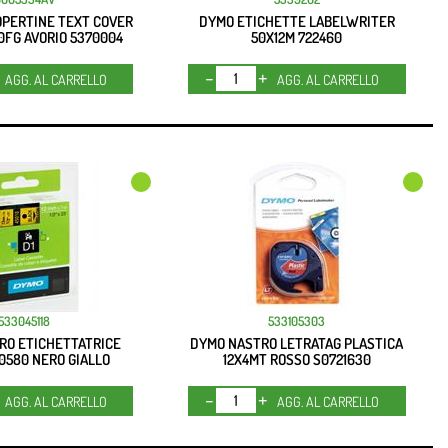
PERTINE TEXT COVER
DYMO ETICHETTE LABELWRITER
00FG AVORIO 5370004
50X12M 722460
Quantità
Quantità
AGG. AL CARRELLO
AGG. AL CARRELLO
533045118
533105303
RO ETICHETTATRICE
DYMO NASTRO LETRATAG PLASTICA
20580 NERO GIALLO
12X4MT ROSSO S0721630
Quantità
Quantità
AGG. AL CARRELLO
AGG. AL CARRELLO