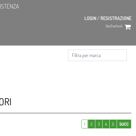
ISTENZA
LOGIN / REGISTRAZIONE
Hai
0
articoli
ORI
1
2
3
4
5
SUCC