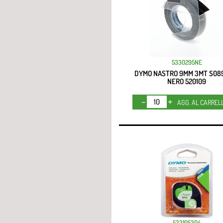
5330295NE
DYMO NASTRO 9MM 3MT S08
NERO 520109
Quantità
AGG. AL CARREL
533105304