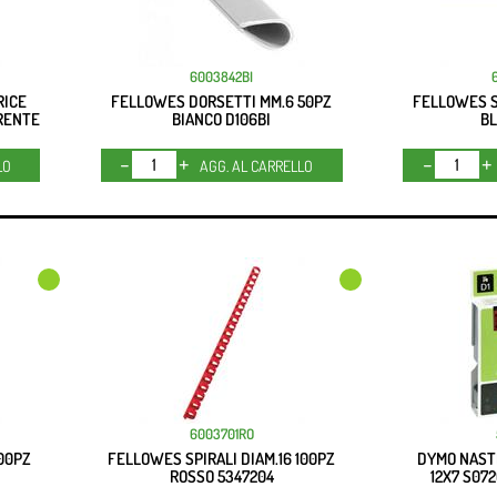
6003842BI
RICE
FELLOWES DORSETTI MM.6 50PZ
FELLOWES SP
RENTE
BIANCO D106BI
BL
Quantità
LO
AGG. AL CARRELLO
6003701RO
100PZ
FELLOWES SPIRALI DIAM.16 100PZ
DYMO NAST
ROSSO 5347204
12X7 S07