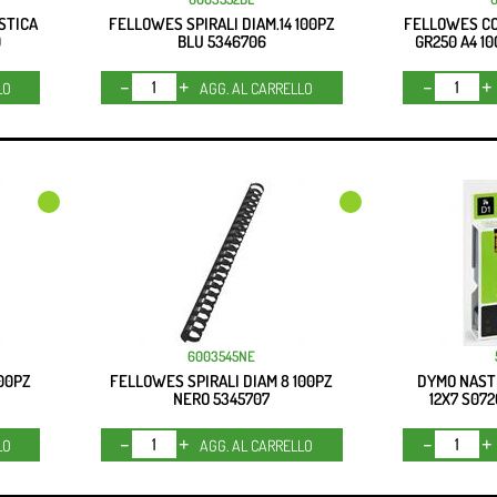
STICA
FELLOWES SPIRALI DIAM.14 100PZ
FELLOWES CO
0
BLU 5346706
GR250 A4 1
Quantità
LO
AGG. AL CARRELLO
6003545NE
100PZ
FELLOWES SPIRALI DIAM 8 100PZ
DYMO NAST
NERO 5345707
12X7 S07
Quantità
LO
AGG. AL CARRELLO