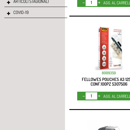
ARTICOLI STAGIONALI
Quantità
AGG. AL CARREL
COVID-19
8009359
FELLOWES POUCHES A3 12
CONF.100PZ 5307506
Quantità
AGG. AL CARREL