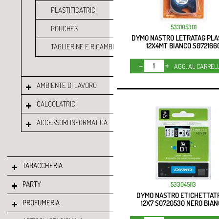
PLASTIFICATRICI
533105301
POUCHES
DYMO NASTRO LETRATAG PLA
12X4MT BIANCO S072166
TAGLIERINE E RICAMBI
Quantità
AGG. AL CARREL
AMBIENTE DI LAVORO
CALCOLATRICI
ACCESSORI INFORMATICA
TABACCHERIA
PARTY
533045113
DYMO NASTRO ETICHETTAT
PROFUMERIA
12X7 S0720530 NERO BIA