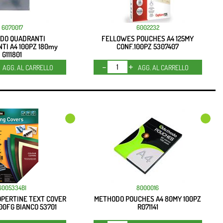
6070017
6002232
DO QUADRANTI
FELLOWES POUCHES A4 125MY
TI A4 100PZ 180my
CONF.100PZ 5307407
G111801
Quantità
Quantità
AGG. AL CARRELLO
AGG. AL CARRELLO
6005334BI
8000016
PERTINE TEXT COVER
METHODO POUCHES A4 80MY 100PZ
100FG BIANCO 53701
R071141