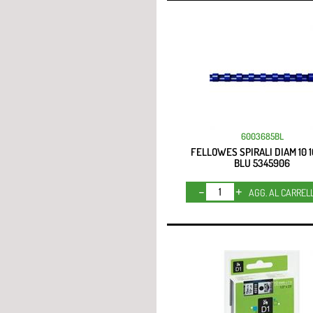
6003685BL
FELLOWES SPIRALI DIAM 10 
BLU 5345906
Quantità
AGG. AL CARREL