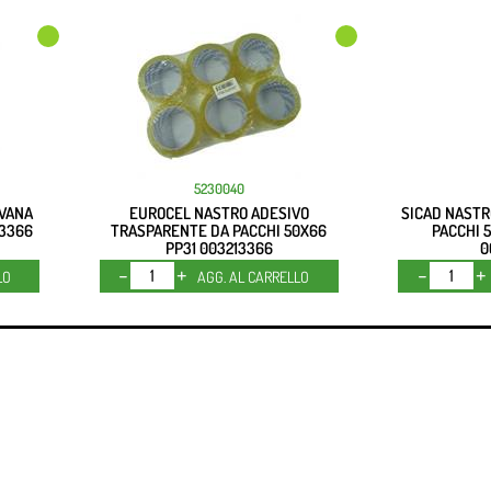
5230040
AVANA
EUROCEL NASTRO ADESIVO
SICAD NASTR
13366
TRASPARENTE DA PACCHI 50X66
PACCHI 
PP31 003213366
0
Quantità
LO
AGG. AL CARRELLO