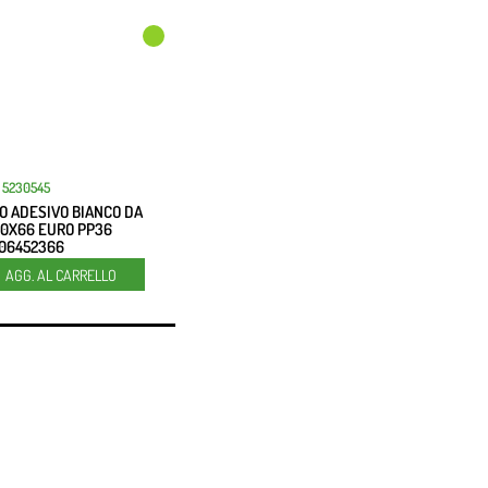
5230545
O ADESIVO BIANCO DA
50X66 EURO PP36
06452366
Quantità
AGG. AL CARRELLO