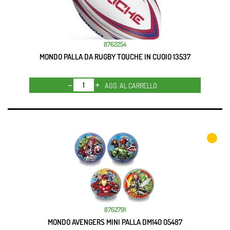
8762254
MONDO PALLA DA RUGBY TOUCHE IN CUOIO 13537
Quantità
AGG. AL CARRELLO
8762791
MONDO AVENGERS MINI PALLA DM140 05487