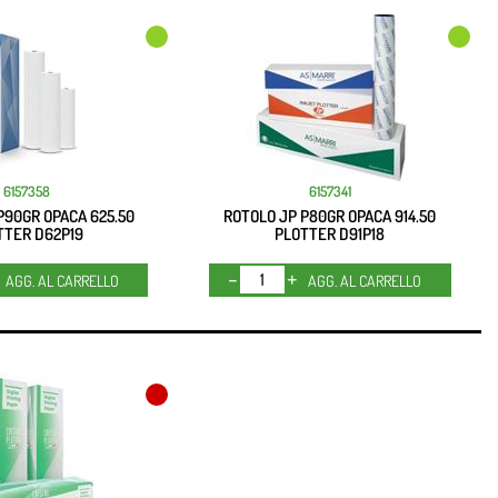
6157358
6157341
P90GR OPACA 625.50
ROTOLO JP P80GR OPACA 914.50
TTER D62P19
PLOTTER D91P18
Quantità
Quantità
AGG. AL CARRELLO
AGG. AL CARRELLO