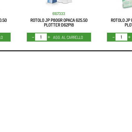
6157333
0.50
ROTOLO JP P80GR OPACA 625.50
ROTOLO JP 
PLOTTER D62P18
PLO
Quantità
LO
AGG. AL CARRELLO