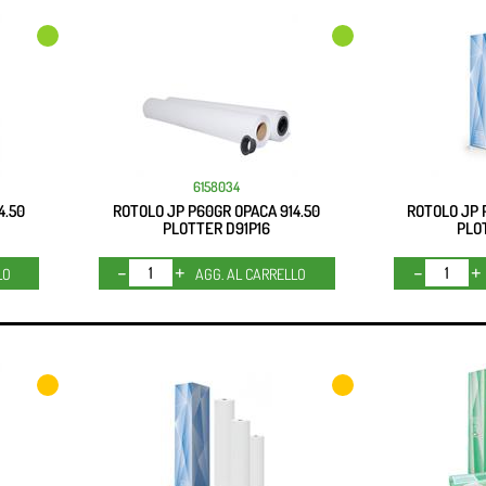
6158034
4.50
ROTOLO JP P60GR OPACA 914.50
ROTOLO JP 
PLOTTER D91P16
PLO
Quantità
LO
AGG. AL CARRELLO