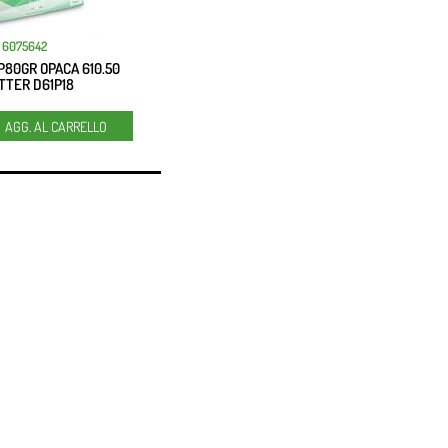
6075642
P80GR OPACA 610.50
TTER D61P18
Quantità
AGG. AL CARRELLO