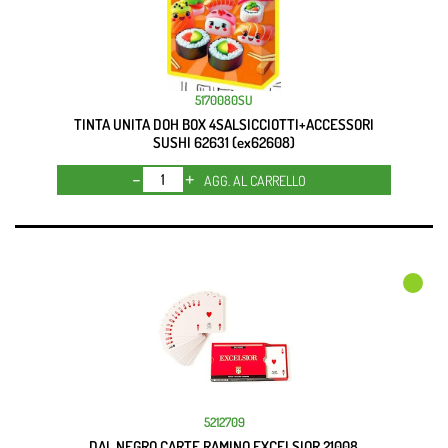
5170080SU
TINTA UNITA DOH BOX 4SALSICCIOTTI+ACCESSORI
SUSHI 62631 (ex62608)
Quantità
AGG. AL CARRELLO
5212709
DAL NEGRO CARTE RAMINO EXCELSIOR 21008