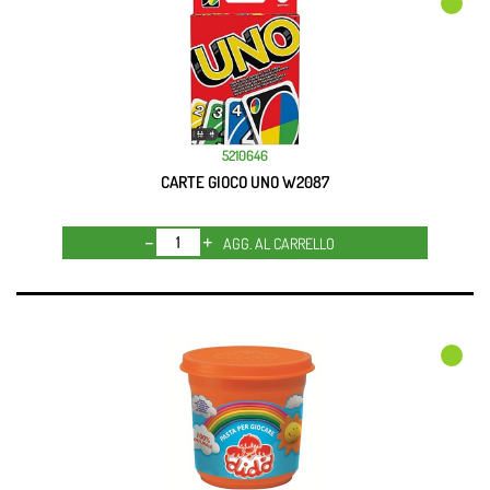
5210646
CARTE GIOCO UNO W2087
Quantità
AGG. AL CARRELLO