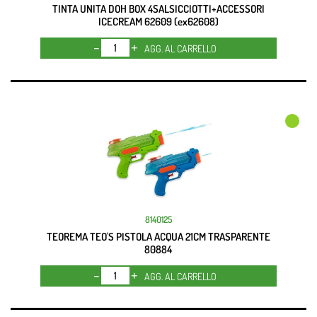
TINTA UNITA DOH BOX 4SALSICCIOTTI+ACCESSORI
ICECREAM 62609 (ex62608)
Quantità
AGG. AL CARRELLO
8140125
TEOREMA TEO'S PISTOLA ACQUA 21CM TRASPARENTE
80884
Quantità
AGG. AL CARRELLO