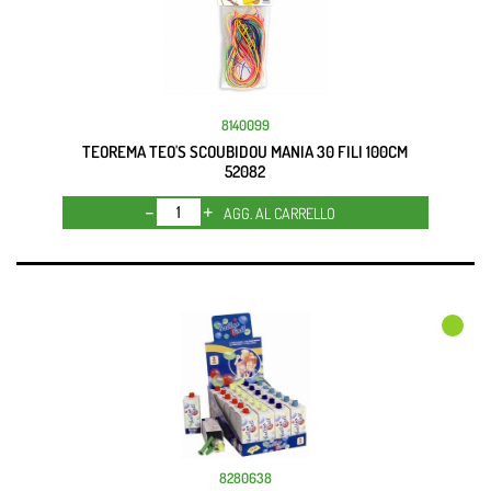
8140099
TEOREMA TEO'S SCOUBIDOU MANIA 30 FILI 100CM
52082
Quantità
AGG. AL CARRELLO
8280638