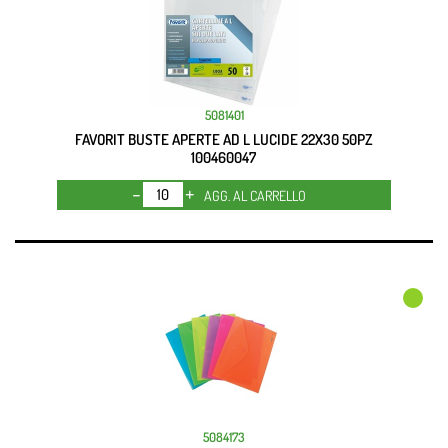
5081401
FAVORIT BUSTE APERTE AD L LUCIDE 22X30 50PZ
100460047
Quantità
AGG. AL CARRELLO
5084173