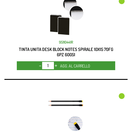
95110441R
TINTA UNITA DESK BLOCK NOTES SPIRALE 10X15 70FG
6PZ 60051
Quantità
AGG. AL CARRELLO