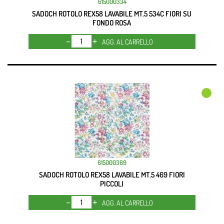
615000334
SADOCH ROTOLO REX58 LAVABILE MT.5 534C FIORI SU
FONDO ROSA
Quantità
AGG. AL CARRELLO
615000369
SADOCH ROTOLO REX58 LAVABILE MT.5 469 FIORI
PICCOLI
Quantità
AGG. AL CARRELLO