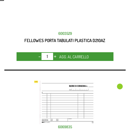
6003529
FELLOWES PORTA TABULATI PLASTICA D210AZ
Quantità
AGG. AL CARRELLO
6069835