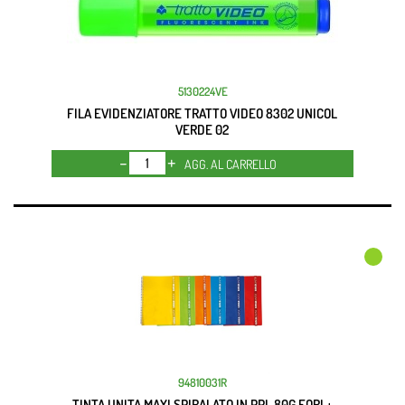
5130224VE
FILA EVIDENZIATORE TRATTO VIDEO 8302 UNICOL
VERDE 02
Quantità
AGG. AL CARRELLO
94810031R
TINTA UNITA MAXI SPIRALATO IN PPL 80G FORI +