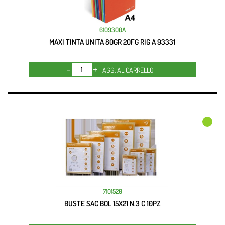
6109300A
MAXI TINTA UNITA 80GR 20FG RIG A 93331
Quantità
AGG. AL CARRELLO
7101520
BUSTE SAC BOL 15X21 N.3 C 10PZ